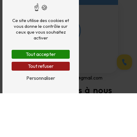
Téléphone
04 75 88 41 45
Ce site utilise des cookies et
vous donne le contrôle sur
ceux que vous souhaitez
activer
Tout accepter
Appele
Tout refuser
E-mail
carrosserie.jullien26@gmail.com
Personnaliser
N'hésitez pas à nous
contacter