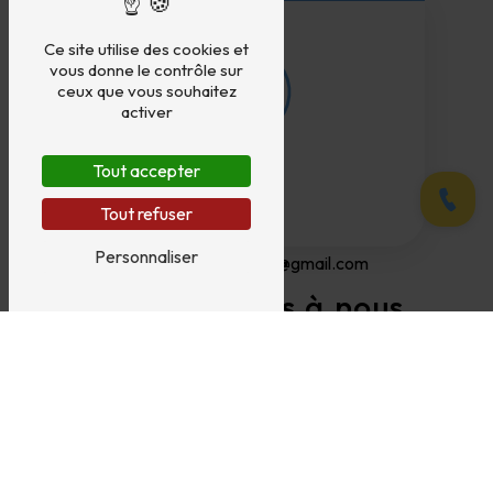
04 75 88 41 45
Ce site utilise des cookies et
vous donne le contrôle sur
ceux que vous souhaitez
activer
Tout accepter
Appele
Tout refuser
E-mail
Personnaliser
carrosserie.jullien26@gmail.com
N'hésitez pas à nous
contacter