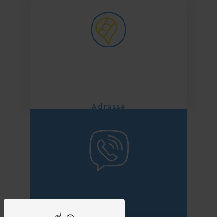
Adresse
115 Route Louis Pasteur
26300
Chatuzange-le-Goubet
Téléphone