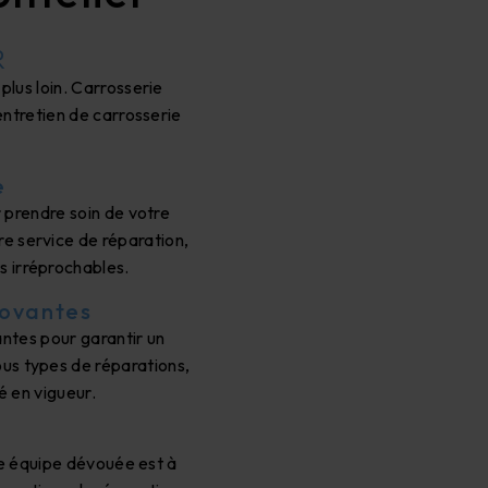
R
plus loin. Carrosserie
entretien de carrosserie
e
 prendre soin de votre
re service de réparation,
s irréprochables.
novantes
ntes pour garantir un
ous types de réparations,
é en vigueur.
tre équipe dévouée est à