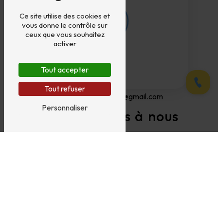
Ce site utilise des cookies et
vous donne le contrôle sur
ceux que vous souhaitez
activer
Tout accepter
E-mail
Appele
Tout refuser
carrosserie.jullien26@gmail.com
Personnaliser
N'hésitez pas à nous
contacter