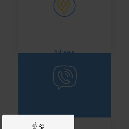
Adresse
115 Route Louis Pasteur
26300
Chatuzange-le-Goubet
Téléphone
04 75 88 41 45